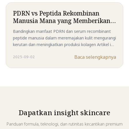
menyamarkan tanda-tanda penuaan. Temukan
mengapa formula premium ini menjadi pilihan
PDRN vs Peptida Rekombinan
unggulan bagi mereka yang menginginkan kulit tampak
Manusia Mana yang Memberikan
lebih kencang, halus, dan bercahaya hanya dalam 14
Hasil Anti Aging Terbaik
hari.
Bandingkan manfaat PDRN dan serum recombinant
peptide manusia dalam meremajakan kulit mengurangi
kerutan dan meningkatkan produksi kolagen Artikel ini
membahas kandungan cara kerja dan efektivitas
Baca selengkapnya
2025-09-02
jangka panjang dari dua bahan unggulan perawatan
kulit
Dapatkan insight skincare
Panduan formula, teknologi, dan rutinitas kecantikan premium