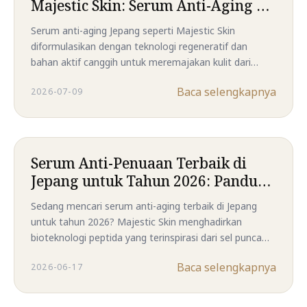
Majestic Skin: Serum Anti-Aging &
Kolagen No.1 dari Jepang
Serum anti-aging Jepang seperti Majestic Skin
diformulasikan dengan teknologi regeneratif dan
bahan aktif canggih untuk meremajakan kulit dari
dalam. Cocok untuk semua usia, aman untuk kulit
Baca selengkapnya
2026-07-09
sensitif, dan menawarkan hasil nyata jangka panjang.
Serum Anti-Penuaan Terbaik di
Jepang untuk Tahun 2026: Panduan
Berdasarkan Informasi dari
Sedang mencari serum anti-aging terbaik di Jepang
Dermatolog
untuk tahun 2026? Majestic Skin menghadirkan
bioteknologi peptida yang terinspirasi dari sel punca
dengan peptida rekombinan identik manusia (SH-
Baca selengkapnya
2026-06-17
Polypeptide-11) yang dipadukan dengan kompleks
peptida bioaktif untuk membantu menjaga elastisitas
kulit, mendukung regenerasi alami kulit, dan