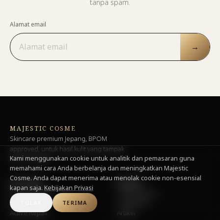
tanpa spam.
Alamat email
→
MAJESTIC COSME
Skincare premium Jepang, BPOM
approved, untuk hasil kulit yang tampak
Kami menggunakan cookie untuk analitik dan pemasaran guna
lebih refined.
memahami cara Anda berbelanja dan meningkatkan Majestic
Cosme. Anda dapat menerima atau menolak cookie non-esensial
BELANJA
BRAND
kapan saja.
Kebijakan Privasi
Semua produk
Tentang kami
Majestic Skin
Trade Hub
TOLAK
TERIMA
Active Repair
Artikel