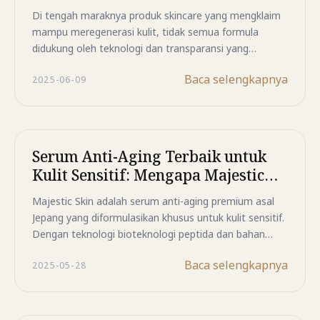
Panduan Lengkap
Di tengah maraknya produk skincare yang mengklaim
mampu meregenerasi kulit, tidak semua formula
didukung oleh teknologi dan transparansi yang
memadai. Artikel ini membahas tanda-tanda umum
Baca selengkapnya
2025-06-09
yang perlu diwaspadai, mulai dari penggunaan istilah
yang membingungkan hingga kurangnya informasi
mengenai bahan aktif dan teknologi penghantaran
bahan. Pelajari bagaimana mengenali formula
regeneratif yang didukung oleh riset, inovasi peptida
Serum Anti-Aging Terbaik untuk
modern, dan standar kualitas yang lebih tinggi untuk
Kulit Sensitif: Mengapa Majestic
membantu menjaga kesehatan kulit secara optimal.
Skin Unggul
Majestic Skin adalah serum anti-aging premium asal
Jepang yang diformulasikan khusus untuk kulit sensitif.
Dengan teknologi bioteknologi peptida dan bahan
aktif lembut, serum ini mampu memperbaiki tanda
Baca selengkapnya
2025-05-28
penuaan tanpa menyebabkan iritasi.