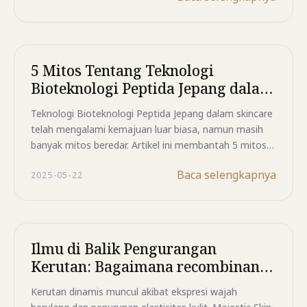
5 Mitos Tentang Teknologi
Bioteknologi Peptida Jepang dalam
Skincare yang Telah Dibantah –
Teknologi Bioteknologi Peptida Jepang dalam skincare
Majestic Skin
telah mengalami kemajuan luar biasa, namun masih
banyak mitos beredar. Artikel ini membantah 5 mitos
umum dan menjelaskan bagaimana Majestic Skin
Baca selengkapnya
2025-05-22
menawarkan solusi peremajaan kulit berbasis sains
dan etika.
Ilmu di Balik Pengurangan
Kerutan: Bagaimana recombinant
peptide Menargetkan Garis
Kerutan dinamis muncul akibat ekspresi wajah
Dinamis