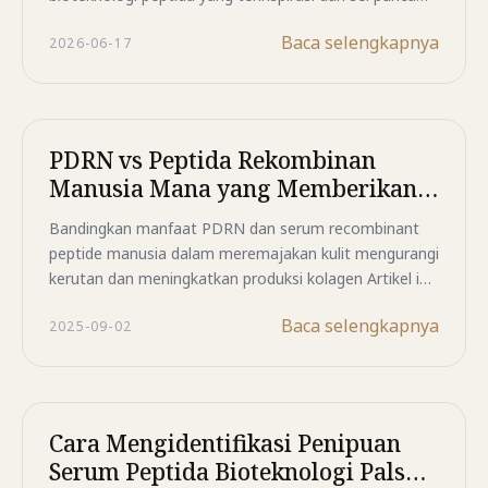
dengan peptida rekombinan identik manusia (SH-
Baca selengkapnya
2026-06-17
Polypeptide-11) yang dipadukan dengan kompleks
peptida bioaktif untuk membantu menjaga elastisitas
kulit, mendukung regenerasi alami kulit, dan
menyamarkan tanda-tanda penuaan. Temukan
mengapa formula premium ini menjadi pilihan
PDRN vs Peptida Rekombinan
unggulan bagi mereka yang menginginkan kulit tampak
Manusia Mana yang Memberikan
lebih kencang, halus, dan bercahaya hanya dalam 14
Hasil Anti Aging Terbaik
hari.
Bandingkan manfaat PDRN dan serum recombinant
peptide manusia dalam meremajakan kulit mengurangi
kerutan dan meningkatkan produksi kolagen Artikel ini
membahas kandungan cara kerja dan efektivitas
Baca selengkapnya
2025-09-02
jangka panjang dari dua bahan unggulan perawatan
kulit
Cara Mengidentifikasi Penipuan
Serum Peptida Bioteknologi Palsu: