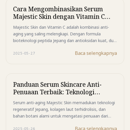
Cara Mengombinasikan Serum
Majestic Skin dengan Vitamin C
untuk Kulit Lebih Cerah dan
Majestic Skin dan Vitamin C adalah kombinasi anti-
Kencang
aging yang saling melengkapi. Dengan formula
bioteknologi peptida Jepang dan antioksidan kuat, duo
ini bekerja mengatasi flek, kerutan, dan kulit kusam
Baca selengkapnya
2025-05-27
secara menyeluruh.
Panduan Serum Skincare Anti-
Penuaan Terbaik: Teknologi
Regeneratif Jepang & Produksi
Serum anti-aging Majestic Skin memadukan teknologi
Kolagen
regeneratif Jepang, kolagen laut terhidrolisis, dan
bahan botani alami untuk mengatasi penuaan dari
akar masalah. Cocok untuk segala usia dan tipe kulit,
Baca selengkapnya
2025-05-26
termasuk kulit sensitif.