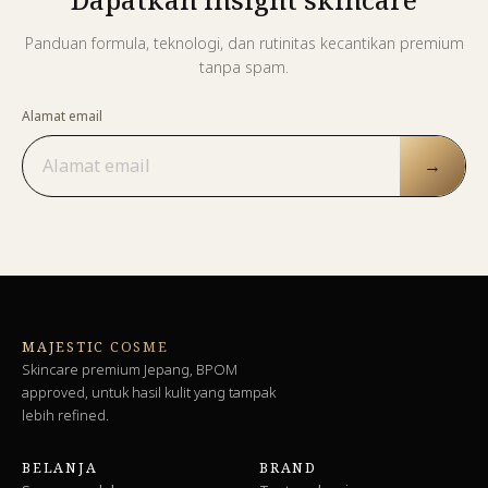
Panduan formula, teknologi, dan rutinitas kecantikan premium
tanpa spam.
Alamat email
→
MAJESTIC COSME
Skincare premium Jepang, BPOM
approved, untuk hasil kulit yang tampak
lebih refined.
BELANJA
BRAND