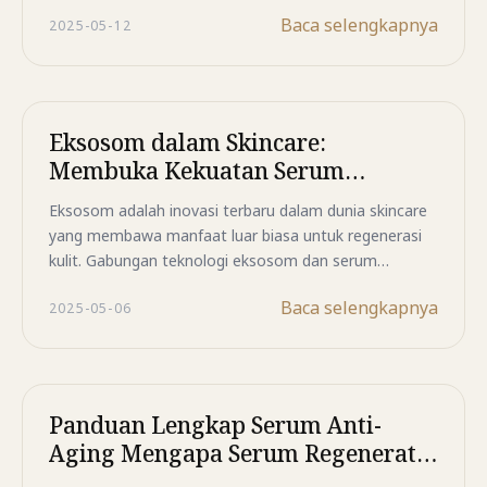
adiposa, serum ini mendorong regenerasi sel, produksi
Baca selengkapnya
2025-05-12
kolagen, dan memperbaiki kerusakan kulit dari dalam.
Cocok untuk semua jenis kulit, termasuk sensitif.
Eksosom dalam Skincare:
Membuka Kekuatan Serum
Regeneratif untuk Kulit yang
Eksosom adalah inovasi terbaru dalam dunia skincare
Bercahaya
yang membawa manfaat luar biasa untuk regenerasi
kulit. Gabungan teknologi eksosom dan serum
regeneratif mampu memberikan hasil perawatan
Baca selengkapnya
2025-05-06
antiaging yang nyata dan tahan lama.
Panduan Lengkap Serum Anti-
Aging Mengapa Serum Regeneratif
Menjadi Pilihan Terdepan