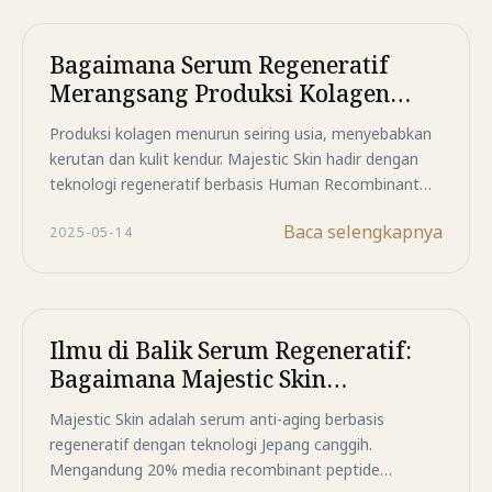
Bagaimana Serum Regeneratif
Merangsang Produksi Kolagen
pada Kulit Menua
Produksi kolagen menurun seiring usia, menyebabkan
kerutan dan kulit kendur. Majestic Skin hadir dengan
teknologi regeneratif berbasis Human Recombinant
Identical Peptide (sh-Polypeptide-11) yang
Baca selengkapnya
2025-05-14
menstimulasi fibroblas untuk meningkatkan produksi
kolagen, memperkuat elastisitas kulit, dan
memperbaiki struktur wajah secara menyeluruh.
Ilmu di Balik Serum Regeneratif:
Bagaimana Majestic Skin
Mengubah Rutinitas Perawatan
Majestic Skin adalah serum anti-aging berbasis
Kulit Anda
regeneratif dengan teknologi Jepang canggih.
Mengandung 20% media recombinant peptide