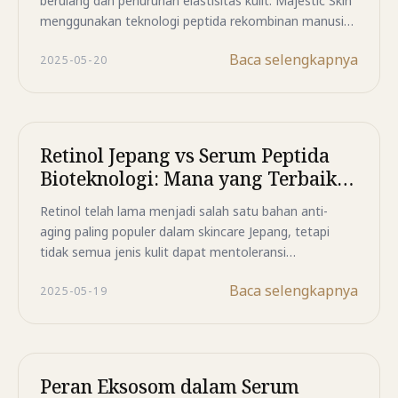
berulang dan penurunan elastisitas kulit. Majestic Skin
menggunakan teknologi peptida rekombinan manusia
untuk mengirim sinyal regeneratif ke fibroblas,
Baca selengkapnya
2025-05-20
mendorong produksi kolagen dan elastin guna
mengurangi kerutan dari dalam. Solusi yang lembut,
ilmiah, dan efektif untuk kulit lebih muda dan sehat.
Retinol Jepang vs Serum Peptida
Bioteknologi: Mana yang Terbaik
untuk Anti-Aging?
Retinol telah lama menjadi salah satu bahan anti-
aging paling populer dalam skincare Jepang, tetapi
tidak semua jenis kulit dapat mentoleransi
penggunaannya. Pelajari bagaimana teknologi peptida
Baca selengkapnya
2025-05-19
rekombinan identik manusia (SH-Polypeptide-11) pada
Majestic Skin menawarkan pendekatan regeneratif
yang membantu mendukung pembentukan kolagen,
menjaga elastisitas kulit, dan membantu
menyamarkan tampilan kerutan dengan tetap
Peran Eksosom dalam Serum
memperhatikan kenyamanan kulit.