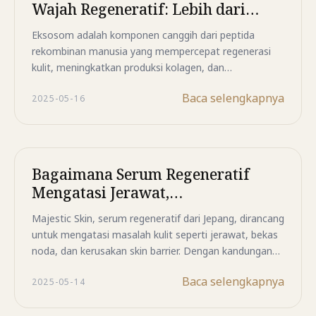
Wajah Regeneratif: Lebih dari
Sekadar Skincare Biasa
Eksosom adalah komponen canggih dari peptida
rekombinan manusia yang mempercepat regenerasi
kulit, meningkatkan produksi kolagen, dan
memperbaiki skin barrier. Majestic Skin memadukan
Baca selengkapnya
2025-05-16
teknologi regeneratif Jepang dengan eksosom untuk
menciptakan serum wajah yang bekerja secara
mendalam, cocok untuk anti-aging, jerawat, dan
tekstur kulit tidak merata.
Bagaimana Serum Regeneratif
Mengatasi Jerawat,
Hiperpigmentasi, dan Kerusakan
Majestic Skin, serum regeneratif dari Jepang, dirancang
Skin Barrier
untuk mengatasi masalah kulit seperti jerawat, bekas
noda, dan kerusakan skin barrier. Dengan kandungan
20 persen ekstrak kultur Bio Identical Peptide, serum
Baca selengkapnya
2025-05-14
ini mempercepat regenerasi sel, memperkuat
pelindung kulit, dan mengembalikan keseimbangan
alami wajah Anda.