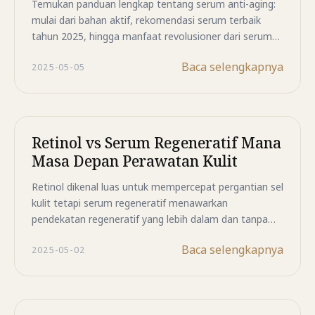
Temukan panduan lengkap tentang serum anti-aging:
mulai dari bahan aktif, rekomendasi serum terbaik
tahun 2025, hingga manfaat revolusioner dari serum
regeneratif untuk hasil kulit yang lebih muda dan
Baca selengkapnya
2025-05-05
sehat.
Retinol vs Serum Regeneratif Mana
Masa Depan Perawatan Kulit
Retinol dikenal luas untuk mempercepat pergantian sel
kulit tetapi serum regeneratif menawarkan
pendekatan regeneratif yang lebih dalam dan tanpa
iritasi Simak analisis lengkap dan temukan pilihan
Baca selengkapnya
2025-05-02
terbaik untuk perawatan anti-aging