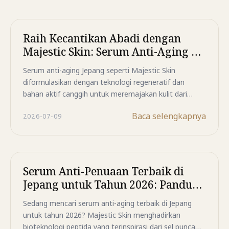
Raih Kecantikan Abadi dengan
Majestic Skin: Serum Anti-Aging &
Kolagen No.1 dari Jepang
Serum anti-aging Jepang seperti Majestic Skin
diformulasikan dengan teknologi regeneratif dan
bahan aktif canggih untuk meremajakan kulit dari
dalam. Cocok untuk semua usia, aman untuk kulit
Baca selengkapnya
2026-07-09
sensitif, dan menawarkan hasil nyata jangka panjang.
Serum Anti-Penuaan Terbaik di
Jepang untuk Tahun 2026: Panduan
Berdasarkan Informasi dari
Sedang mencari serum anti-aging terbaik di Jepang
Dermatolog
untuk tahun 2026? Majestic Skin menghadirkan
bioteknologi peptida yang terinspirasi dari sel punca