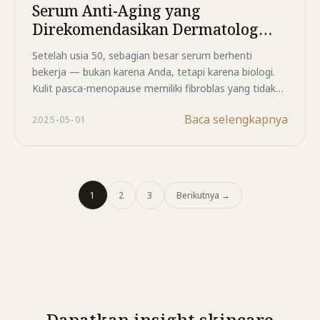
Serum Anti-Aging yang
Direkomendasikan Dermatolog
untuk Kerutan Mendalam Setelah
Setelah usia 50, sebagian besar serum berhenti
Usia 50
bekerja — bukan karena Anda, tetapi karena biologi.
Kulit pasca-menopause memiliki fibroblas yang tidak
aktif yang tidak bisa lagi dijangkau oleh bahan aktif
Baca selengkapnya
2025-05-01
konvensional. Panduan ini menjelaskan mengapa hal
itu terjadi, apa yang sebenarnya dilakukan oleh sains
serum regeneratif, dan lima penyesuaian perawatan
kulit yang membuat perbedaan terbesar untuk wanita
di atas 60 tahun.
1
2
3
Berikutnya
→
Dapatkan insight skincare