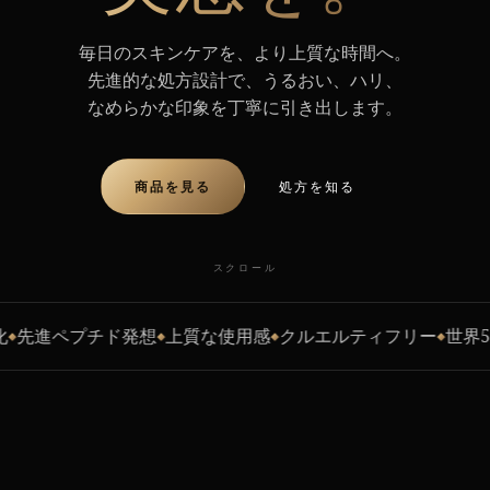
毎日のスキンケアを、より上質な時間へ。
先進的な処方設計で、うるおい、ハリ、
なめらかな印象を丁寧に引き出します。
商品を見る
処方を知る
スクロール
確かな実感を、証拠で。
先進ペプチド発想
上質な使用感
クルエルティフリー
世界50
14日間で変わる肌を見てく
◆
◆
◆
ださい。
本物の肌。ひとつの習慣。14日間。