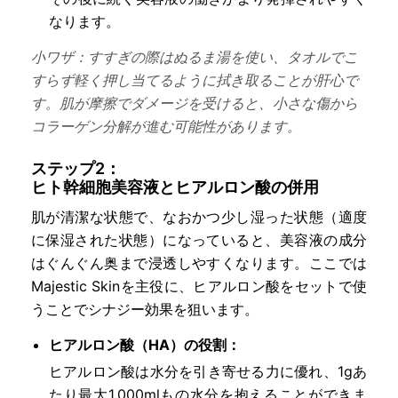
なります。
小ワザ：
すすぎの際はぬるま湯を使い、タオルでこ
すらず軽く押し当てるように拭き取ることが肝心で
す。肌が摩擦でダメージを受けると、小さな傷から
コラーゲン分解が進む可能性があります。
ステップ2：
ヒト幹細胞美容液とヒアルロン酸の併用
肌が清潔な状態で、なおかつ少し湿った状態（適度
に保湿された状態）になっていると、美容液の成分
はぐんぐん奥まで浸透しやすくなります。ここでは
Majestic Skinを主役に、ヒアルロン酸をセットで使
うことでシナジー効果を狙います。
ヒアルロン酸（HA）の役割：
ヒアルロン酸は水分を引き寄せる力に優れ、1gあ
たり最大1,000mlもの水分を抱えることができま