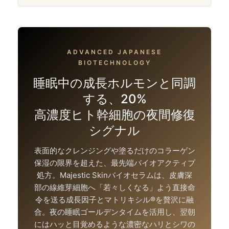
ADVANCED JAPANESE
BIOTECHNOLOGY
睡眠中の成長ホルモンと同調
する、20%
高濃度ヒト幹細胞の夜間修復
シグナル
表面的なクレンジングや塗るだけのコラーゲン
保湿の限界を超えた、最先端バイオアクティブ
処方。Majestic Skinバイオセラムは、皮膚深
部の線維芽細胞へ「若々しくなる」よう直接命
令を送る成長因子とマトリキシル®を贅沢に融
合。夜の睡眠ゴールデンタイムを活用し、翌朝
にはハッと目覚めるような濃密なハリとシワの