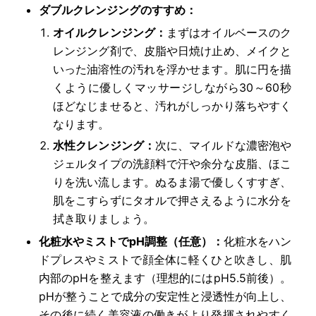
ダブルクレンジングのすすめ：
オイルクレンジング：
まずはオイルベースのク
レンジング剤で、皮脂や日焼け止め、メイクと
いった油溶性の汚れを浮かせます。肌に円を描
くように優しくマッサージしながら30～60秒
ほどなじませると、汚れがしっかり落ちやすく
なります。
水性クレンジング：
次に、マイルドな濃密泡や
ジェルタイプの洗顔料で汗や余分な皮脂、ほこ
りを洗い流します。ぬるま湯で優しくすすぎ、
肌をこすらずにタオルで押さえるように水分を
拭き取りましょう。
化粧水やミストでpH調整（任意）：
化粧水をハン
ドプレスやミストで顔全体に軽くひと吹きし、肌
内部のpHを整えます（理想的にはpH5.5前後）。
pHが整うことで成分の安定性と浸透性が向上し、
その後に続く美容液の働きがより発揮されやすく