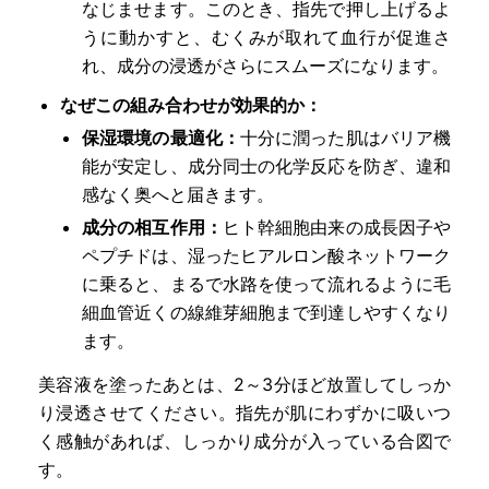
なじませます。このとき、指先で押し上げるよ
うに動かすと、むくみが取れて血行が促進さ
れ、成分の浸透がさらにスムーズになります。
なぜこの組み合わせが効果的か：
保湿環境の最適化：
十分に潤った肌はバリア機
能が安定し、成分同士の化学反応を防ぎ、違和
感なく奥へと届きます。
成分の相互作用：
ヒト幹細胞由来の成長因子や
ペプチドは、湿ったヒアルロン酸ネットワーク
に乗ると、まるで水路を使って流れるように毛
細血管近くの線維芽細胞まで到達しやすくなり
ます。
美容液を塗ったあとは、2～3分ほど放置してしっか
り浸透させてください。指先が肌にわずかに吸いつ
く感触があれば、しっかり成分が入っている合図で
す。