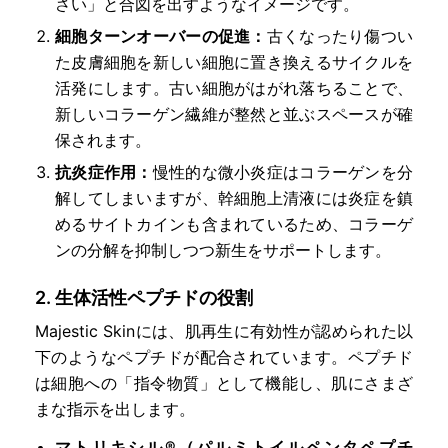
さい」と合図を出すようなイメージです。
細胞ターンオーバーの促進：
古くなったり傷つい
た皮膚細胞を新しい細胞に置き換えるサイクルを
活発にします。古い細胞がはがれ落ちることで、
新しいコラーゲン繊維が整然と並ぶスペースが確
保されます。
抗炎症作用：
慢性的な微小炎症はコラーゲンを分
解してしまいますが、幹細胞上清液には炎症を鎮
めるサイトカインも含まれているため、コラーゲ
ンの分解を抑制しつつ新生をサポートします。
2. 生体活性ペプチドの役割
Majestic Skinには、肌再生に有効性が認められた以
下のようなペプチドが配合されています。ペプチド
は細胞への「指令物質」として機能し、肌にさまざ
まな指示を出します。
マトリキシル®（パルミトイルペンタペプチ