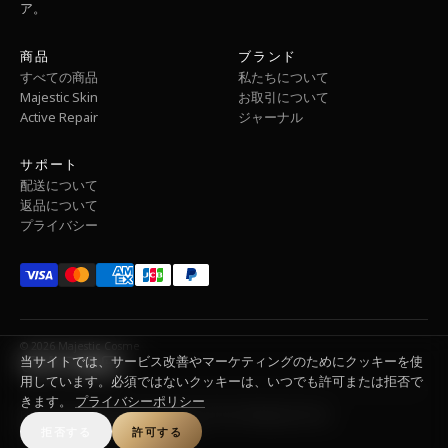
ア。
商品
ブランド
すべての商品
私たちについて
Majestic Skin
お取引について
Active Repair
ジャーナル
サポート
配送について
返品について
プライバシー
© 2026 Majestic Cosme
当サイトでは、サービス改善やマーケティングのためにクッキーを使
用しています。必須ではないクッキーは、いつでも許可または拒否で
きます。
プライバシーポリシー
Refund Policy
Privacy Policy
Terms of Service
Shipping Policy
Contact Information
Legal Notice
拒否する
許可する