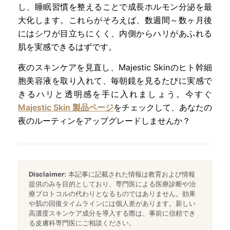
し、睡眠習慣を整えることで成長ホルモン分泌を最
大化します。これらがそろえば、数週間～数ヶ月後
にはシワが目立ちにくく、内側からハリがあふれる
肌を実感できるはずです。
夜のスキンケアを見直し、Majestic Skinのヒト幹細
胞美容液を取り入れて、毎朝鏡を見るたびに実感で
きるハリと透明感を手に入れましょう。今すぐ
Majestic Skin 製品ページ
をチェックして、あなたの
夜のルーティンをアップグレードしませんか？
Disclaimer:
本記事に記載された情報は教育および情報
提供のみを目的としており、専門医による医療診断や治
療プロトコルの代わりとなるものではありません。効果
や肌の回復タイムラインには個人差があります。新しい
高濃度スキンケア成分を導入する際は、事前に信頼でき
る皮膚科専門医にご相談ください。