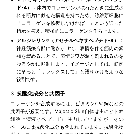
ド-4）：
体内でコラーゲンが壊れたときに生成さ
れる断片に似せた構造を持つため、線維芽細胞に
「コラーゲンを修復しなければ！」という誤った
指示を与え、積極的にコラーゲンを作らせます。
アルジレリン®（アセチルヘキサペプチド-8）：
神経筋接合部に働きかけて、表情を作る筋肉の緊
張を緩めることで、表情ジワが深く刻まれるのを
ゆるやかに抑制します。イメージとしては、筋肉
にそっと「リラックスして」と語りかけるような
役割です。
3. 抗酸化成分と共因子
コラーゲンを合成するには、ビタミンCや銅などの
共因子が必要です。Majestic Skin自体は主にヒト幹
細胞上清液とペプチドに注力していますが、その
ベースには抗酸化成分も含まれています。抗酸化物