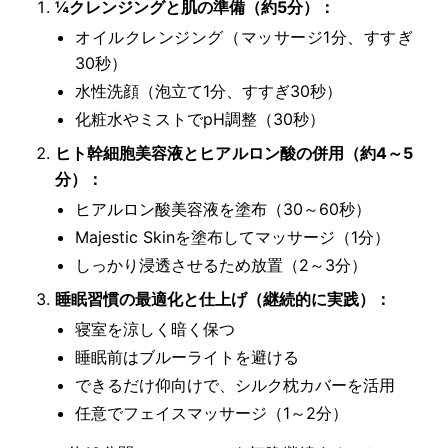
¼クレンジングと肌の準備（約5分）：
オイルクレンジング（マッサージ1分、すすぎ
30秒）
水性洗顔（泡立て1分、すすぎ30秒）
化粧水やミストでpH調整（30秒）
ヒト幹細胞美容液とヒアルロン酸の併用（約4～5
分）：
ヒアルロン酸美容液を塗布（30～60秒）
Majestic Skinを塗布してマッサージ（1分）
しっかり浸透させるため放置（2～3分）
睡眠習慣の最適化と仕上げ（継続的に実践）：
寝室を涼しく暗く保つ
睡眠前はブルーライトを避ける
できるだけ仰向けで、シルク枕カバーを活用
任意でフェイスマッサージ（1～2分）