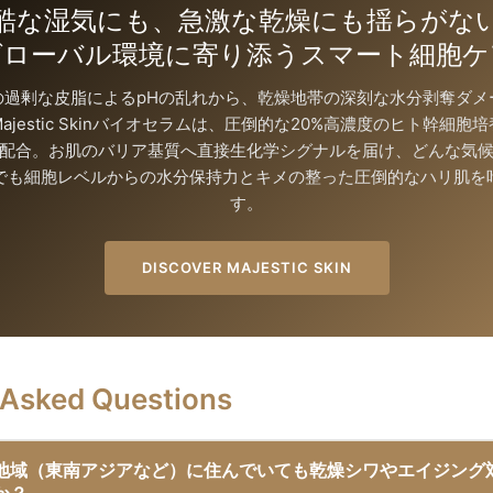
酷な湿気にも、急激な乾燥にも揺らがな
グローバル環境に寄り添うスマート細胞ケ
の過剰な皮脂によるpHの乱れから、乾燥地帯の深刻な水分剥奪ダメ
ajestic Skinバイオセラムは、圧倒的な20%高濃度のヒト幹細胞
配合。お肌のバリア基質へ直接生化学シグナルを届け、どんな気
でも細胞レベルからの水分保持力とキメの整った圧倒的なハリ肌を
す。
DISCOVER MAJESTIC SKIN
 Asked Questions
地域（東南アジアなど）に住んでいても乾燥シワやエイジング