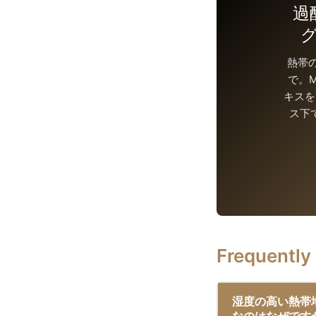
過
熱帯
で。M
キスを
ス下
Frequently
湿度の高い熱帯