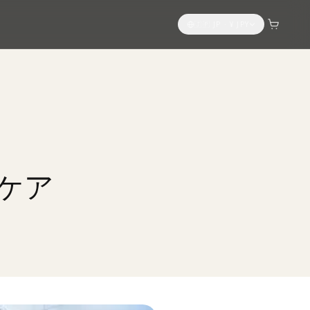
🇯🇵 JP
·
¥
JPY
ケア