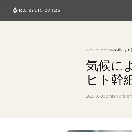
MAJESTIC COSME
肌悩みから探す
すべてのスキンケア
エイジングケア・ハリ
ホーム
/
ジャーナル
/
ニキビ・肌荒れ
気候に
デイリペア・UVケア
頭皮・ヘアケア
ヒト幹
2025-05-30
·
2 min
で読めま