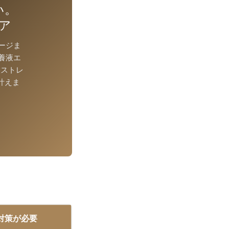
い。
ア
ージま
培養液エ
候ストレ
叶えま
対策が必要