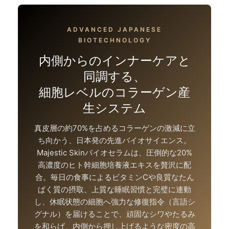
ADVANCED JAPANESE
BIOTECHNOLOGY
内側からのインナーケアと
同調する、
細胞レベルのコラーゲン産
生システム
真皮層の約70%を占めるコラーゲンの激減に立
ち向かう、日本発の先進バイオサイエンス。
Majestic Skinバイオセラムは、圧倒的な20%
高濃度のヒト幹細胞培養液エキスを贅沢に配
合。毎日の食事によるビタミンCや良質なたん
ぱく質の摂取、上質な睡眠習慣と完璧に連動
し、休眠状態の細胞へ強力な修復指令（言語シ
グナル）を届けることで、頑固なシワやたるみ
を和らげ、内側から押し上げるような密度の高