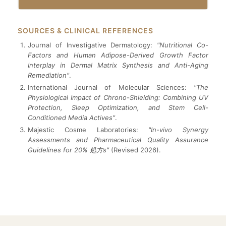
SOURCES & CLINICAL REFERENCES
Journal of Investigative Dermatology:
"Nutritional Co-
Factors and Human Adipose-Derived Growth Factor
Interplay in Dermal Matrix Synthesis and Anti-Aging
Remediation"
.
International Journal of Molecular Sciences:
"The
Physiological Impact of Chrono-Shielding: Combining UV
Protection, Sleep Optimization, and Stem Cell-
Conditioned Media Actives"
.
Majestic Cosme Laboratories:
"In-vivo Synergy
Assessments and Pharmaceutical Quality Assurance
Guidelines for 20% 処方s"
(Revised 2026).