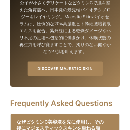
分子が小さくデリケートなビタミンCで肌を整
えた角質層へ、日本発の最先端バイオテクノロ
ジーをレイヤリング。Majestic Skinバイオセ
ラムは、圧倒的な20%高濃度ヒト幹細胞培養液
エキスを配合。紫外線による乾燥ダメージやハ
リ不足の足場へ包括的に働きかけ、休眠状態の
再生力を呼び覚ますことで、濁りのない健やか
なツヤ肌を叶えます。
DISCOVER MAJESTIC SKIN
Frequently Asked Questions
なぜビタミンC美容液を先に使用し、その
後にマジェスティックスキンを重ねる順