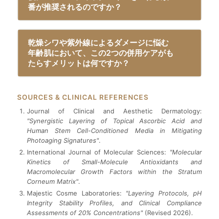
番が推奨されるのですか？
乾燥シワや紫外線によるダメージに悩む
年齢肌において、この2つの併用ケアがも
たらすメリットは何ですか？
SOURCES & CLINICAL REFERENCES
Journal of Clinical and Aesthetic Dermatology:
"Synergistic Layering of Topical Ascorbic Acid and
Human Stem Cell-Conditioned Media in Mitigating
Photoaging Signatures"
.
International Journal of Molecular Sciences:
"Molecular
Kinetics of Small-Molecule Antioxidants and
Macromolecular Growth Factors within the Stratum
Corneum Matrix"
.
Majestic Cosme Laboratories:
"Layering Protocols, pH
Integrity Stability Profiles, and Clinical Compliance
Assessments of 20% Concentrations"
(Revised 2026).