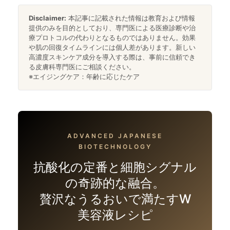
Disclaimer:
本記事に記載された情報は教育および情報
提供のみを目的としており、専門医による医療診断や治
療プロトコルの代わりとなるものではありません。効果
や肌の回復タイムラインには個人差があります。新しい
高濃度スキンケア成分を導入する際は、事前に信頼でき
る皮膚科専門医にご相談ください。
※エイジングケア：年齢に応じたケア
ADVANCED JAPANESE
BIOTECHNOLOGY
抗酸化の定番と細胞シグナル
の奇跡的な融合。
贅沢なうるおいで満たすW
美容液レシピ