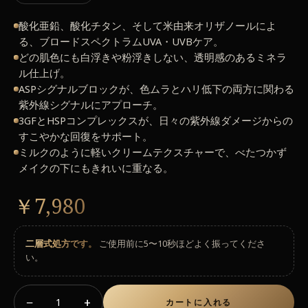
酸化亜鉛、酸化チタン、そして米由来オリザノールによ
る、ブロードスペクトラムUVA・UVBケア。
どの肌色にも白浮きや粉浮きしない、透明感のあるミネラ
ル仕上げ。
ASPシグナルブロックが、色ムラとハリ低下の両方に関わる
紫外線シグナルにアプローチ。
3GFとHSPコンプレックスが、日々の紫外線ダメージからの
すこやかな回復をサポート。
ミルクのように軽いクリームテクスチャーで、べたつかず
メイクの下にもきれいに重なる。
￥7,980
二層式処方です。
ご使用前に5〜10秒ほどよく振ってくださ
い。
−
+
1
カートに入れる