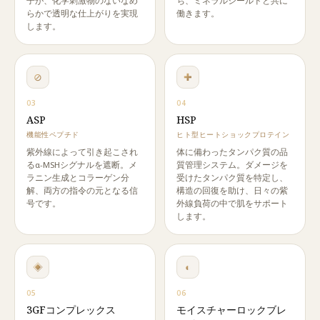
子が、化学刺激物のないなめ
ち、ミネラルシールドと共に
らかで透明な仕上がりを実現
働きます。
します。
⊘
✚
03
04
ASP
HSP
機能性ペプチド
ヒト型ヒートショックプロテイン
紫外線によって引き起こされ
体に備わったタンパク質の品
るα-MSHシグナルを遮断。メ
質管理システム。ダメージを
ラニン生成とコラーゲン分
受けたタンパク質を特定し、
解、両方の指令の元となる信
構造の回復を助け、日々の紫
号です。
外線負荷の中で肌をサポート
します。
◈
◐
05
06
3GFコンプレックス
モイスチャーロックブレ