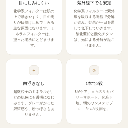
目にしみにくい
紫外線下でも安定
化学系フィルターは肌の
化学系フィルターは紫外
上で動きやすく、目の周
線を吸収する過程で分解
りが日焼け止めでしみる
が進み、効果が一日を通
主な原因になります。ミ
して低下していきます。
ネラルフィルターは、
酸化亜鉛と酸化チタン
塗った場所にとどまりま
は、光による分解が起こ
す。
りません。
✦
⊘
白浮きなし
1本で3役
超微粒子のミネラルが、
UVケア、日々のリカバ
どの肌色にも透明になじ
リーサポート、化粧下
みます。グレーがかった
地。朝のワンステップ
残留感や、粉っぽさもあ
に、3つの役割を。
りません。