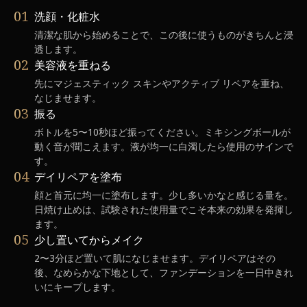
01
洗顔・化粧水
清潔な肌から始めることで、この後に使うものがきちんと浸
透します。
02
美容液を重ねる
先にマジェスティック スキンやアクティブ リペアを重ね、
なじませます。
03
振る
ボトルを5〜10秒ほど振ってください。ミキシングボールが
動く音が聞こえます。液が均一に白濁したら使用のサインで
す。
04
デイリペアを塗布
顔と首元に均一に塗布します。少し多いかなと感じる量を。
日焼け止めは、試験された使用量でこそ本来の効果を発揮し
ます。
05
少し置いてからメイク
2〜3分ほど置いて肌になじませます。デイリペアはその
後、なめらかな下地として、ファンデーションを一日中きれ
いにキープします。