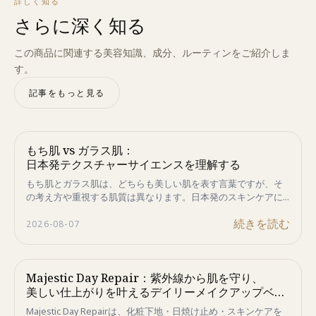
詳しく知る
さらに深く知る
この商品に関連する美容知識、成分、ルーティンをご紹介しま
す。
記事をもっと見る
もち肌 vs ガラス肌：
日本発テクスチャーサイエンスを理解する
もち肌とガラス肌は、どちらも美しい肌を表す言葉ですが、そ
の考え方や重視する肌質は異なります。日本発のスキンケアに
着目し、ペプチド技術とMajestic Day Repairが目指す、うるお
続きを読む
2026-08-07
いと弾力のあるもち肌について解説します。
Majestic Day Repair：紫外線から肌を守り、
美しい仕上がりを叶えるデイリーメイクアップベー
ス
Majestic Day Repairは、化粧下地・日焼け止め・スキンケアを