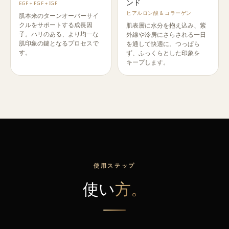
ンド
EGF + FGF + IGF
ヒアルロン酸 & コラーゲン
肌本来のターンオーバーサイ
クルをサポートする成長因
肌表層に水分を抱え込み、紫
子。ハリのある、より均一な
外線や冷房にさらされる一日
肌印象の鍵となるプロセスで
を通して快適に。つっぱら
す。
ず、ふっくらとした印象を
キープします。
使用ステップ
使い
方。