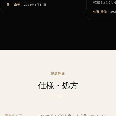
乾燥しにくい
田中 由美
· 2026年6月14日
佐藤 美咲
· 20
製品詳細
仕様・処方
製品タイプ
ブロードスペクトラム ミネラルサンスク