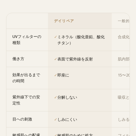
デイリペア
一般的な
UVフィルターの
✓
ミネラル（酸化亜鉛、酸化
合成化学
種類
チタン）
働き方
✓
表面で紫外線を反射
肌内部で
効果が出るまで
✓
即座に
15〜20分
の時間
紫外線下での安
✓
分解しない
吸収とと
定性
目への刺激
✓
しみにくい
しみる主
敏感肌への配慮
✓
敏感肌のために処方
フィルタ