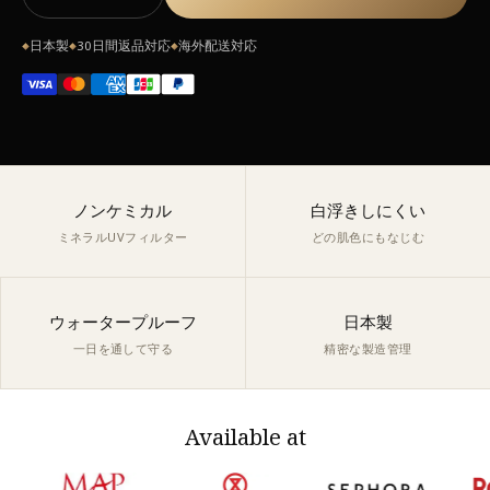
日本製
30日間返品対応
海外配送対応
◆
◆
◆
ノンケミカル
白浮きしにくい
ミネラルUVフィルター
どの肌色にもなじむ
ウォータープルーフ
日本製
一日を通して守る
精密な製造管理
Available at