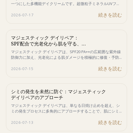
一つにした多機能デイクリームです。超微粒子ミネラルUVフィ
ルターが白浮きのない自然な仕上がりを実現し、Titanium
続きを読む
2026-07-17
DioxideとZinc Oxideが紫外線を反射して肌を守ります。さら
に、HSPによるDNA・タンパク質の修復サポート、ASPペプチド
によるメラニンシグナルへのアプローチ、3GF（EGF・FGF・
IGF）による肌のコンディション維持をサポート。ヒアルロン
マジェスティック デイリペア：
酸、コラーゲン、スクワラン、ホホバオイルがうるおいを与
SPF配合で光老化から肌を守る、
え、乾燥を防ぎながらメイクの密着力と持続力を高めます。敏
感肌にも配慮したノンケミカル処方で、毎日のベースメイクを
あなたのための必須デイクリーム
マジェスティック デイリペアは、SPF20 PA++の広範囲な紫外線
しながら紫外線対策とエイジングケアを同時に叶えます。
防御力に加え、光老化による肌ダメージを積極的に修復・予防
する日中用クリームです。敏感肌にも優しく、シワ、たるみ、
続きを読む
2026-07-15
シミの根本原因にアプローチします。
シミの発生を未然に防ぐ：マジェスティック
デイリペアのアプローチ
マジェスティック デイリペアは、単なる日焼け止めを超え、シ
ミの発生プロセスに多角的にアプローチすることで、肌にシミ
が定着する前にその生成を未然に防ぎます。これは、従来の対
続きを読む
2026-07-13
処療法とは一線を画す、メカニズムに基づいた画期的な予防戦
略です。