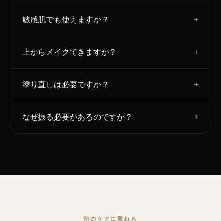
敏感肌でも使えますか？
+
紫外線吸収剤・香料・アルコールを使わず、ミネラルUV
上からメイクできますか？
+
フィルターのみを採用しています。敏感な肌にも使いや
すい処方です。
はい。なめらかな下地としても使え、なじんだ後にファ
塗り直しは必要ですか？
+
ンデーションを重ねられます。
日常使いならメイク下地として最適です。長時間紫外線
なぜ振る必要があるのですか？
+
を浴びる際は、パッケージの表示に従って塗り直してく
ださい。
二層式ミルクのため、振ることでミネラルパウダーと液
体ベースが均一になり、心地よい仕上がりになります。
朝のケアに重ねる