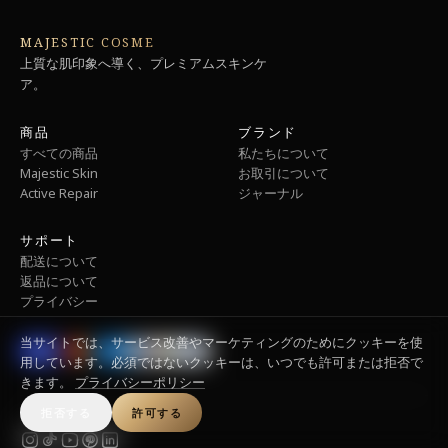
MAJESTIC COSME
上質な肌印象へ導く、プレミアムスキンケ
ア。
商品
ブランド
すべての商品
私たちについて
Majestic Skin
お取引について
Active Repair
ジャーナル
サポート
配送について
返品について
プライバシー
当サイトでは、サービス改善やマーケティングのためにクッキーを使
用しています。必須ではないクッキーは、いつでも許可または拒否で
きます。
プライバシーポリシー
拒否する
許可する
© 2026 Majestic Cosme