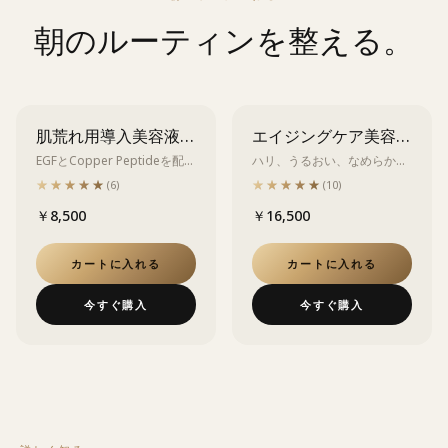
朝のルーティンを整える。
肌荒れ用導入美容液 マジェスティック アクティブ リペア エッセンス 20ml
エイジングケア美容液 マジェスティック スキン 5ml
EGFとCopper Peptideを配合
ハリ、うるおい、なめらかさ
した、肌荒れ・キメの乱れが
へ。ヒト幹細胞培養液を高濃
★★★★★
★★★★★
★★★★★
★★★★★
(
6
)
(
10
)
気になる肌に寄り添う美容
度で配合したエイジングケア
￥8,500
￥16,500
液。
美容液。
カートに入れる
カートに入れる
今すぐ購入
今すぐ購入