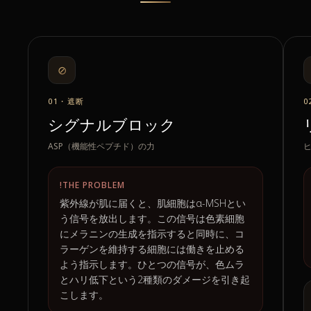
⊘
01・遮断
0
シグナルブロック
ASP（機能性ペプチド）の力
!
THE PROBLEM
紫外線が肌に届くと、肌細胞はα-MSHとい
う信号を放出します。この信号は色素細胞
にメラニンの生成を指示すると同時に、コ
ラーゲンを維持する細胞には働きを止める
よう指示します。ひとつの信号が、色ムラ
とハリ低下という2種類のダメージを引き起
こします。