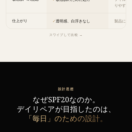
りやすい
仕上がり
✓
透明感、白浮きなし
製品によ
スワイプして比較 →
設計思想
なぜSPF20なのか。
デイリペアが目指したのは、
「毎日」のための設計。