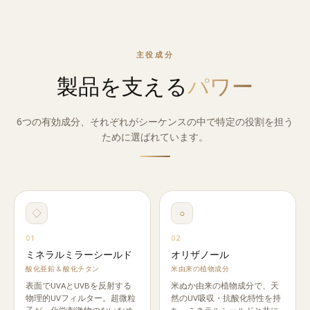
主役成分
製品を支える
パワー
6つの有効成分、それぞれがシーケンスの中で特定の役割を担う
ために選ばれています。
◇
○
01
02
ミネラルミラーシールド
オリザノール
酸化亜鉛 & 酸化チタン
米由来の植物成分
表面でUVAとUVBを反射する
米ぬか由来の植物成分で、天
物理的UVフィルター。超微粒
然のUV吸収・抗酸化特性を持