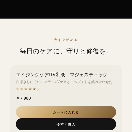
今すぐ始める
毎日のケアに、守りと修復を。
エイジングケアUV乳液 マジェスティック デイリペア 50ml
白浮きしにくいミネラルUVケアと、ペプチドを組み合わせたデ
イクリーム。
★★★★★
★★★★★
(
7
)
￥7,980
カートに入れる
今すぐ購入