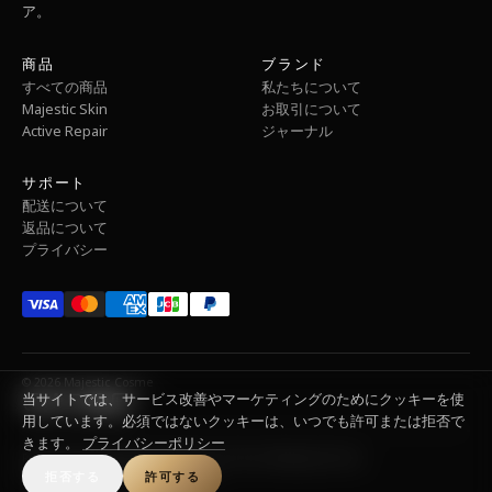
ア。
商品
ブランド
すべての商品
私たちについて
Majestic Skin
お取引について
Active Repair
ジャーナル
サポート
配送について
返品について
プライバシー
© 2026 Majestic Cosme
当サイトでは、サービス改善やマーケティングのためにクッキーを使
用しています。必須ではないクッキーは、いつでも許可または拒否で
きます。
プライバシーポリシー
Refund Policy
Privacy Policy
Terms of Service
Shipping Policy
Contact Information
拒否する
Legal Notice
許可する