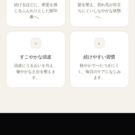
続けるほどに、密度を感
髪を整え、切れ毛が目立
じるふんわりとした髪印
ちにくいしなやかな状態
象へ。
へ。
○
◐
すこやかな頭皮
続けやすい習慣
頭皮にうるおいを与え、
軽やかでべたつきにく
健やかな土台を整えま
く、毎日のケアになじみ
す。
ます。