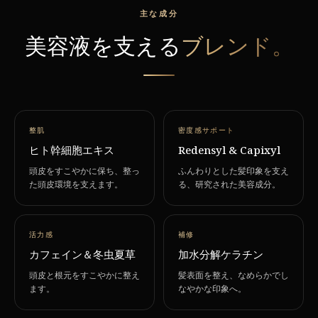
主な成分
美容液を支える
ブレンド。
整肌
密度感サポート
ヒト幹細胞エキス
Redensyl & Capixyl
頭皮をすこやかに保ち、整っ
ふんわりとした髪印象を支え
た頭皮環境を支えます。
る、研究された美容成分。
活力感
補修
カフェイン＆冬虫夏草
加水分解ケラチン
頭皮と根元をすこやかに整え
髪表面を整え、なめらかでし
ます。
なやかな印象へ。