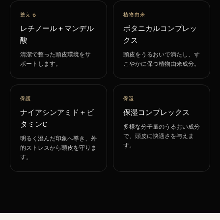
整える
植物由来
レチノール＋マンデル
ボタニカルコンプレッ
酸
クス
清潔で整った頭皮環境をサ
頭皮をうるおいで満たし、す
ポートします。
こやかに保つ植物由来成分。
保護
保湿
ナイアシンアミド＋ビ
保湿コンプレックス
タミンC
多様な分子量のうるおい成分
で、頭皮に快適さを与えま
明るく澄んだ印象へ導き、外
す。
的ストレスから頭皮を守りま
す。