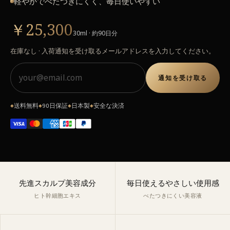
軽やかでべたつきにくく、毎日使いやすい
￥25,300
30ml · 約90日分
在庫なし · 入荷通知を受け取るメールアドレスを入力してください。
通知を受け取る
送料無料
90日保証
日本製
安全な決済
◆
◆
◆
◆
先進スカルプ美容成分
毎日使えるやさしい使用感
ヒト幹細胞エキス
べたつきにくい美容液