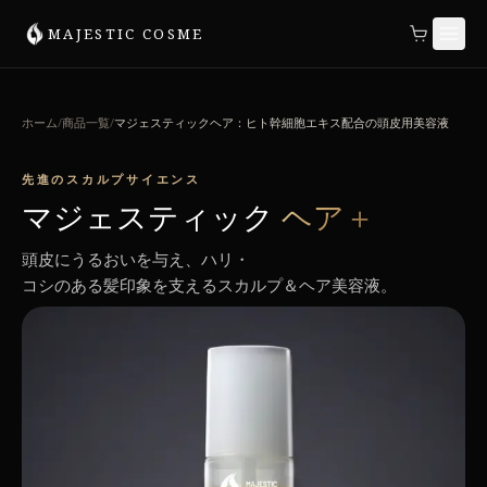
MAJESTIC COSME
ホーム
/
商品一覧
/
マジェスティックヘア：ヒト幹細胞エキス配合の頭皮用美容液
先進のスカルプサイエンス
マジェスティック
ヘア＋
頭皮にうるおいを与え、ハリ・
コシのある髪印象を支えるスカルプ＆ヘア美容液。