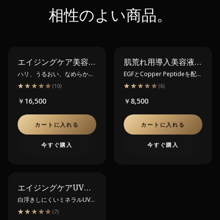
相性のよい商品。
エイジングケア美容液 マジェスティック スキン 5ml
肌荒れ用導入美容液 マジェスティック アクティブ リペア エッセンス 20ml
ハリ、うるおい、なめらかさ
EGFとCopper Peptideを配合
へ。ヒト幹細胞培養液を高濃
した、肌荒れ・キメの乱れが
★★★★★
★★★★★
★★★★★
★★★★★
(
10
)
(
6
)
度で配合したエイジングケア
気になる肌に寄り添う美容
￥16,500
￥8,500
美容液。
液。
カートに入れる
カートに入れる
今すぐ購入
今すぐ購入
エイジングケアUV乳液 マジェスティック デイリペア 50ml
白浮きしにくいミネラルUVケ
アと、ペプチドを組み合わせ
★★★★★
★★★★★
(
7
)
たデイクリーム。