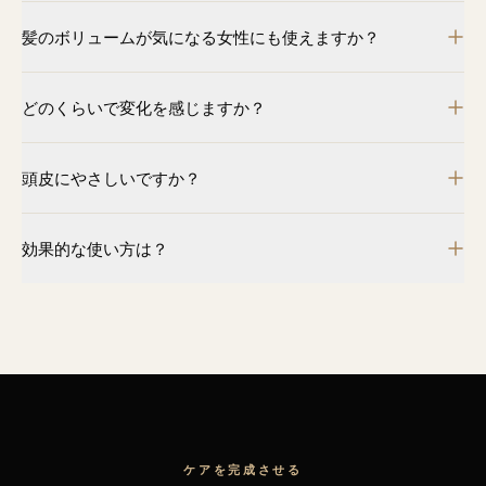
ヒト幹細胞エキスと植物由来成分を中心にした、軽やかでべ
髪のボリュームが気になる女性にも使えますか？
たつきにくいスカルプ美容液です。毎日心地よく使え、ふん
わり健やかな髪印象を目指します。
はい。男女問わず、ふんわり健やかな髪印象を目指すすべて
どのくらいで変化を感じますか？
の大人の頭皮に向けて設計しています。
ヘアケアは継続が大切です。数週間ですこやかな頭皮やしっ
頭皮にやさしいですか？
かりとした髪の手触りを感じる方が多く、ふんわりとした印
象は90日間の習慣で少しずつ育っていきます。
軽やかでべたつきにくく、毎日のご使用に向けて設計してい
効果的な使い方は？
ます。頭皮が敏感な方は、事前にパッチテストをおすすめし
ます。
清潔で乾いた頭皮に朝晩2回なじませ、マッサージし、90日
間の習慣として続けてください。
ケアを完成させる