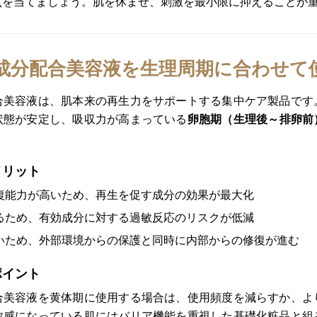
点を当てましょう。肌を休ませ、刺激を最小限に抑えることが
成分配合美容液を生理周期に合わせて
合美容液は、肌本来の再生力をサポートする集中ケア製品です
状態が安定し、吸収力が高まっている
卵胞期（生理後～排卵前
メリット
復能力が高いため、再生を促す成分の効果が最大化
るため、有効成分に対する過敏反応のリスクが低減
いため、外部環境からの保護と同時に内部からの修復が進む
ポイント
合美容液を黄体期に使用する場合は、使用頻度を減らすか、よ
敏感になっている肌にはバリア機能を重視した基礎化粧品と組