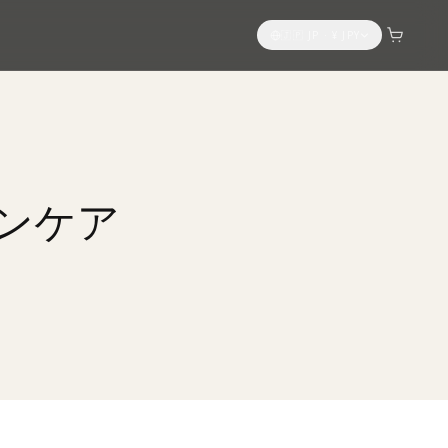
🇯🇵 JP
·
¥
JPY
ンケア