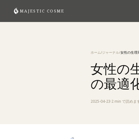
MAJESTIC COSME
肌悩みから探す
すべてのスキンケア
エイジングケア・ハリ
ホーム
/
ジャーナル
/
ニキビ・肌荒れ
女性の
デイリペア・UVケア
頭皮・ヘアケア
の最適
2025-04-23
·
2 min
で読めま